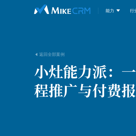

能力
行
返回全部案例

小灶能力派：
一
程推广与付费报