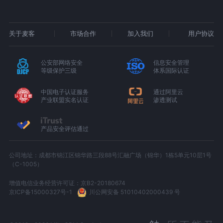
关于麦客
市场合作
加入我们
用户协议
公安部网络安全
信息安全管理
等级保护三级
体系国际认证
中国电子认证服务
通过阿里云
产业联盟实名认证
渗透测试
产品安全评估通过
公司地址：成都市锦江区锦华路三段88号汇融广场（锦华）1栋5单元10层1号
（C-1005）
增值电信业务经营许可证：京B2-20180674
京ICP备15000327号-1
川公网安备 51010402000439 号