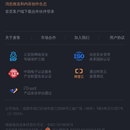
消息推送和内容创作生态
首页
客户端下载
合作伙伴登录
关于麦客
市场合作
加入我们
用户协议
公安部网络安全
信息安全管理
等级保护三级
体系国际认证
中国电子认证服务
通过阿里云
产业联盟实名认证
渗透测试
产品安全评估通过
公司地址：成都市锦江区锦华路三段88号汇融广场（锦华）1栋5单元10层1号
（C-1005）
增值电信业务经营许可证：京B2-20180674
京ICP备15000327号-1
川公网安备 51010402000439 号