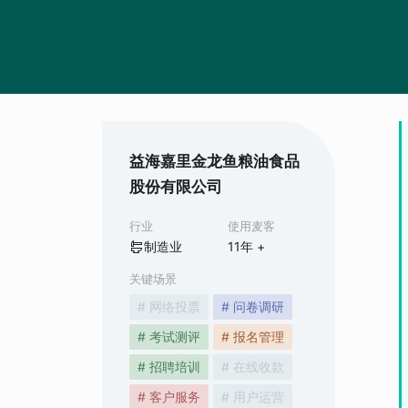
益海嘉里金龙鱼粮油食品
股份有限公司
行业
使用麦客
制造业
11
年 +
关键场景
# 网络投票
# 问卷调研
# 考试测评
# 报名管理
# 招聘培训
# 在线收款
# 客户服务
# 用户运营