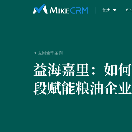

能力
行
返回全部案例

益海嘉里：
如何
段赋能粮油企业