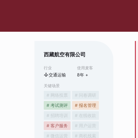
西藏航空有限公司
行业
使用麦客
交通运输
8
年 +
关键场景
# 网络投票
# 问卷调研
# 考试测评
# 报名管理
# 招聘培训
# 在线收款
# 客户服务
# 用户运营
# 微信运营
# 商机线索