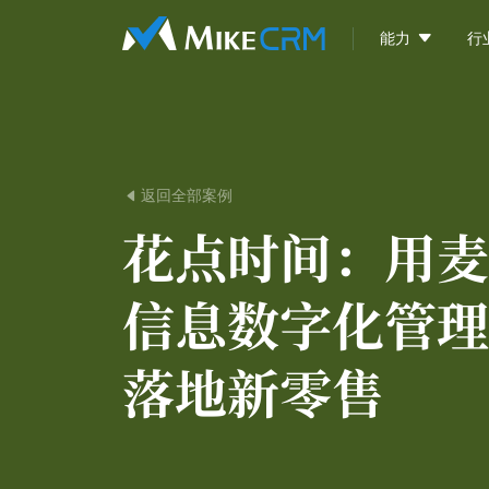

能力
行
返回全部案例

花点时间：
用麦
信息数字化管理
落地新零售