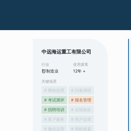
中远海运重工有限公司
行业
使用麦客
制造业
12
年 +
关键场景
# 网络投票
# 问卷调研
# 考试测评
# 报名管理
# 招聘培训
# 在线收款
# 客户服务
# 用户运营
# 微信运营
# 商机线索